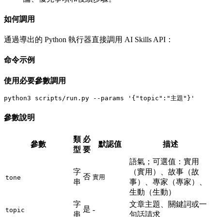
如何調用
通過導出的 Python 執行器直接調用 AI Skills API：
命令示例
使用必要參數調用
參數說明
類
必
參數
默認值
描述
型
要
語氣；可選值：實用
字
（實用）、故事（故
否
實用
tone
串
事）、專家（專家）、
生動（生動）
字
文章主題、關鍵詞或一
是
-
topic
串
句話請求