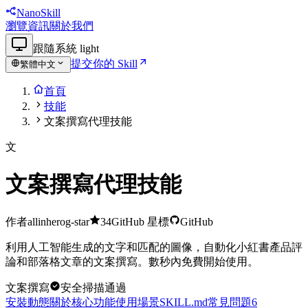
NanoSkill
瀏覽
資訊
關於我們
跟隨系統
light
提交你的 Skill
繁體中文
首頁
技能
文案撰寫代理技能
文
文案撰寫代理技能
作者
allinherog-star
34
GitHub 星標
GitHub
利用人工智能生成的文字和匹配的圖像，自動化小紅書產品評
論和部落格文章的文案撰寫。數秒內免費開始使用。
文案撰寫
安全掃描通過
安裝動態
關於
核心功能
使用場景
SKILL.md
常見問題
6