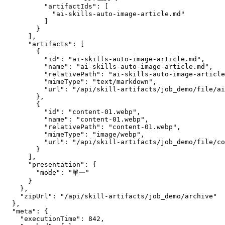
          "artifactIds": [

            "ai-skills-auto-image-article.md"

          ]

        }

      ],

      "artifacts": [

        {

          "id": "ai-skills-auto-image-article.md",

          "name": "ai-skills-auto-image-article.md",

          "relativePath": "ai-skills-auto-image-article
          "mimeType": "text/markdown",

          "url": "/api/skill-artifacts/job_demo/file/ai
        },

        {

          "id": "content-01.webp",

          "name": "content-01.webp",

          "relativePath": "content-01.webp",

          "mimeType": "image/webp",

          "url": "/api/skill-artifacts/job_demo/file/co
        }

      ],

      "presentation": {

        "mode": "單一"

      }

    },

    "zipUrl": "/api/skill-artifacts/job_demo/archive"

  },

  "meta": {

    "executionTime": 842,
