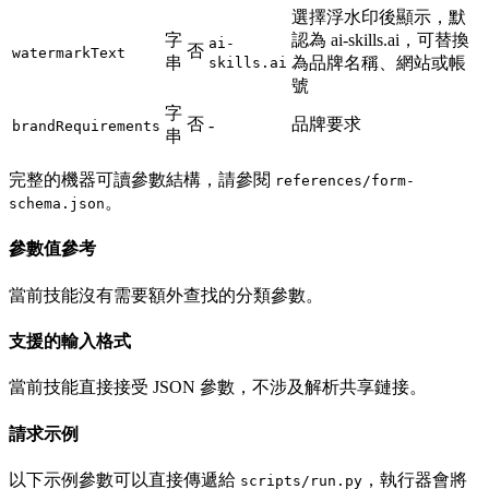
選擇浮水印後顯示，默
字
認為 ai-skills.ai，可替換
ai-
否
watermarkText
串
為品牌名稱、網站或帳
skills.ai
號
字
否
品牌要求
-
brandRequirements
串
完整的機器可讀參數結構，請參閱
references/form-
。
schema.json
參數值參考
當前技能沒有需要額外查找的分類參數。
支援的輸入格式
當前技能直接接受 JSON 參數，不涉及解析共享鏈接。
請求示例
以下示例參數可以直接傳遞給
，執行器會將
scripts/run.py