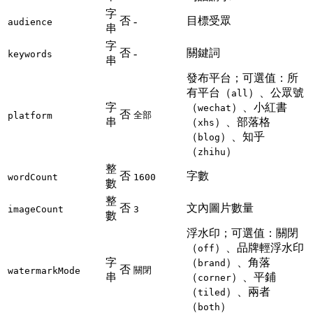
字
否
目標受眾
-
audience
串
字
否
關鍵詞
-
keywords
串
發布平台；可選值：所
有平台（
）、公眾號
all
字
（
）、小紅書
wechat
否
全部
platform
串
（
）、部落格
xhs
（
）、知乎
blog
（
）
zhihu
整
否
字數
wordCount
1600
數
整
否
文內圖片數量
imageCount
3
數
浮水印；可選值：關閉
（
）、品牌輕浮水印
off
字
（
）、角落
brand
否
關閉
watermarkMode
串
（
）、平鋪
corner
（
）、兩者
tiled
（
）
both